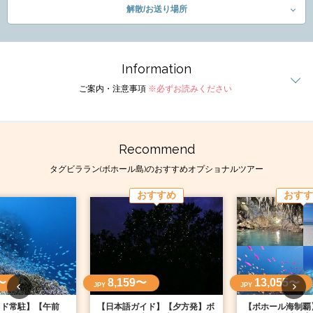
解散/お送り場所
Information
ご案内・注意事項
※必ずお読みください
Recommend
タグビララン(ボホール島)のおすすめオプショナルツアー
おすすめ
おすす
〜
8,159〜
13,055〜
JPY
JPY
イド常駐】【午前
【日本語ガイド】【夕方発】ボ
【ボホール海制覇