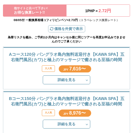
他サイトと比べて下さい!
2.72円
1PHP =
お得な換算レート!!
08/05付 一般換算相場 1フィリピンペソ=2.73円
（トラベレックス換算レート）
価格を外貨で表示
為替リスクを鑑み、ご予約1か月内はキャンセル後に同じツアーを再度お申込みできませ
んのでご了承ください
Aコース120分 パングラオ島内無料送迎付き【KAWA SPA】五
右衛門風呂(カワ)と極上のマッサージで癒される至福の時間
7,616〜
JPY
詳細を見る
Bコース150分 パングラオ島内無料送迎付き【KAWA SPA】五
右衛門風呂(カワ)と極上のマッサージで癒される至福の時間
8,976〜
JPY
詳細を見る