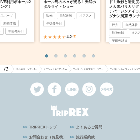
DIVE利用ボホール2
ホール島の木々が光る！天然ホ
ド！魚影と透明度
ビング！
タルライトショー
メ天国バリカサグ 
チバージンアイラ
スポーツ
観光
自然体験
オススメ
ダナン洞窟 ラン
動物体験
午後発半日
観光
自然体験
K
午前発終日
動物体験
オス
4.2
(4)
午前発終日
海外旅行・ツアーTop
オプショナルツアーTop
フィリピンの海外旅行・ツアー
フィリピンのオプショナルツ
TRIPREXトップ
よくあるご質問
お問合わせ（お見積）
旅行業約款