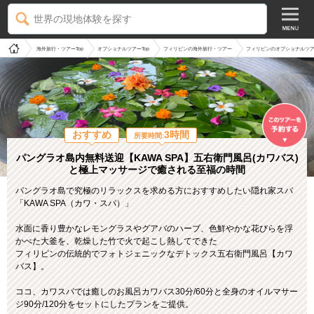
世界の現地体験を探す
海外旅行・ツアーTop
オプショナルツアーTop
フィリピンの海外旅行・ツアー
フィリピンのオプショナルツ
おすすめ
3時間
所要時間:
パングラオ島内無料送迎【KAWA SPA】五右衛門風呂(カワバス)
と極上マッサージで癒される至福の時間
パングラオ島で究極のリラックスを求める方におすすめしたい隠れ家スパ
「KAWA SPA（カワ・スパ）」
水面に香り豊かなレモングラスやグアバのハーブ、色鮮やかな花びらを浮
かべた大釜を、乾燥した竹で火で起こし熱してできた
フィリピンの伝統的でフォトジェニックなデトックス五右衛門風呂【カワ
バス】。
ココ、カワスパでは癒しのお風呂カワバス30分/60分と全身のオイルマサー
ジ90分/120分をセットにしたプランをご提供。