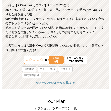
一押し【KAWA SPA カワスパ】Aコース120分は...
35-40度のお湯で30分ほど、首、頭、足のマッサージを受けながらゆっく
りと全身を温めた後、
90分の極上オイルマッサージで全身の疲れとコリを揉みほぐしていく究極
のデトックスリラクゼーション。
熱めのお湯に全身が浸かっている間、首元には冷たいタオルを、そして冷
たいお水を用意してくれる至れり尽くせりのおもてなしもウレシイ。
贅沢な癒しの時間をお過ごしください。
ご希望の方には入浴中ビールや韓国焼酎ソジュのご提供も。。（飲酒をさ
れる際はご注意ください）
オプション番号：
クチコミ
0
TAGSKAWA
0件
自然体験
エステ・スパ
オススメ
時間帯選択可
ツアースケジュールを見る
Tour Plan
オプショナルツアー プラン一覧