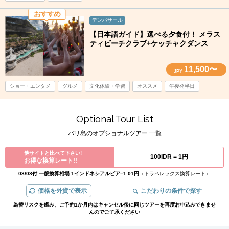
おすすめ
デンパサール
【日本語ガイド】選べる夕食付！ メラス
ティビーチクラブ+ケッチャクダンス
11,500〜
JPY
ショー・エンタメ
グルメ
文化体験・学習
オススメ
午後発半日
Optional Tour List
バリ島のオプショナルツアー 一覧
他サイトと比べて下さい!
100IDR =
1円
お得な換算レート!!
08/08付 一般換算相場 1インドネシアルピア=1.01円
（トラベレックス換算レート）
価格を外貨で表示
こだわりの条件で探す
為替リスクを鑑み、ご予約1か月内はキャンセル後に同じツアーを再度お申込みできませ
んのでご了承ください