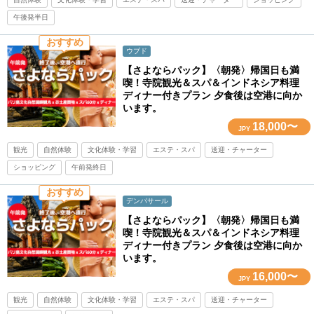
午後発半日
おすすめ
ウブド
【さよならパック】〈朝発〉帰国日も満
喫！寺院観光＆スパ＆インドネシア料理
ディナー付きプラン 夕食後は空港に向か
います。
18,000〜
JPY
観光
自然体験
文化体験・学習
エステ・スパ
送迎・チャーター
ショッピング
午前発終日
おすすめ
デンパサール
【さよならパック】〈朝発〉帰国日も満
喫！寺院観光＆スパ＆インドネシア料理
ディナー付きプラン 夕食後は空港に向か
います。
16,000〜
JPY
観光
自然体験
文化体験・学習
エステ・スパ
送迎・チャーター