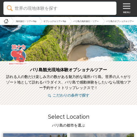
世界の現地体験を探す
海外旅行・ツアーTop
オプショナルツアーTop
バリ島の海外旅行・ツアー
バリ島のオプショナルツアー
バリ島観光現地体験オプショナルツアー
訪れる人の数だけ楽しみ方の数がある魅力的な場所バリ島。世界の人々がリ
ゾート地として訪れるパラダイス、バリ島で感動体験をしたいなら現地ツア
ー予約サイトトリップレックスで！
こだわりの条件で探す
Select Location
バリ島の都市を選ぶ