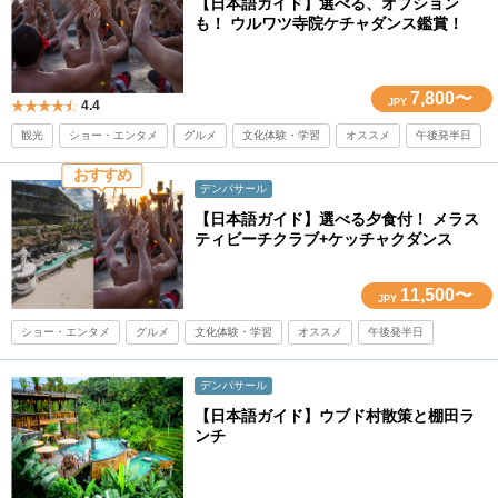
【日本語ガイド】選べる、オプション
も！ ウルワツ寺院ケチャダンス鑑賞！
7,800〜
JPY
4.4
観光
ショー・エンタメ
グルメ
文化体験・学習
オススメ
午後発半日
おすすめ
デンパサール
【日本語ガイド】選べる夕食付！ メラス
ティビーチクラブ+ケッチャクダンス
11,500〜
JPY
ショー・エンタメ
グルメ
文化体験・学習
オススメ
午後発半日
デンパサール
【日本語ガイド】ウブド村散策と棚田ラ
ンチ