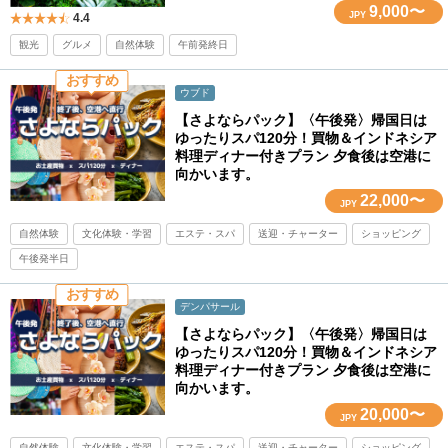
9,000〜
JPY
4.4
観光
グルメ
自然体験
午前発終日
おすすめ
ウブド
【さよならパック】〈午後発〉帰国日は
ゆったりスパ120分！買物＆インドネシア
料理ディナー付きプラン 夕食後は空港に
向かいます。
22,000〜
JPY
自然体験
文化体験・学習
エステ・スパ
送迎・チャーター
ショッピング
午後発半日
おすすめ
デンパサール
【さよならパック】〈午後発〉帰国日は
ゆったりスパ120分！買物＆インドネシア
料理ディナー付きプラン 夕食後は空港に
向かいます。
20,000〜
JPY
自然体験
文化体験・学習
エステ・スパ
送迎・チャーター
ショッピング