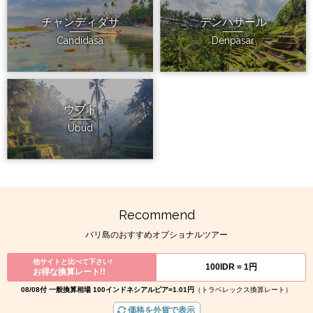
チャンディダサ
デンパサール
Candidasa
Denpasar
ウブド
Ubud
Recommend
バリ島のおすすめオプショナルツアー
他サイトと比べて下さい!
100IDR =
1円
お得な換算レート!!
08/08付 一般換算相場 100インドネシアルピア=1.01円
（トラベレックス換算レート）
価格を外貨で表示