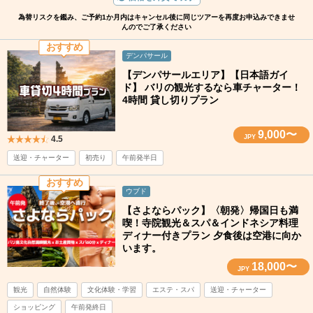
為替リスクを鑑み、ご予約1か月内はキャンセル後に同じツアーを再度お申込みできませ
んのでご了承ください
おすすめ
デンパサール
【デンパサールエリア】【日本語ガイ
ド】 バリの観光するなら車チャーター！
4時間 貸し切りプラン
9,000〜
JPY
4.5
送迎・チャーター
初売り
午前発半日
おすすめ
ウブド
【さよならパック】〈朝発〉帰国日も満
喫！寺院観光＆スパ＆インドネシア料理
ディナー付きプラン 夕食後は空港に向か
います。
18,000〜
JPY
観光
自然体験
文化体験・学習
エステ・スパ
送迎・チャーター
ショッピング
午前発終日