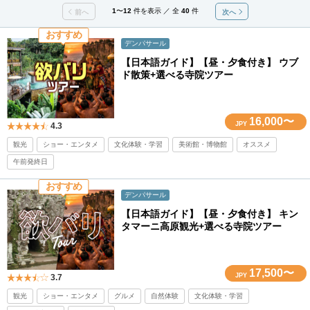
1
〜
12
件を表示 ／ 全
40
件
前へ
次へ
おすすめ
デンパサール
【日本語ガイド】【昼・夕食付き】 ウブ
ド散策+選べる寺院ツアー
16,000〜
JPY
4.3
観光
ショー・エンタメ
文化体験・学習
美術館・博物館
オススメ
午前発終日
おすすめ
デンパサール
【日本語ガイド】【昼・夕食付き】 キン
タマーニ高原観光+選べる寺院ツアー
17,500〜
JPY
3.7
観光
ショー・エンタメ
グルメ
自然体験
文化体験・学習