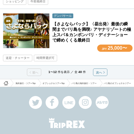
ショッピング
午前発終日
デンパサール
【さよならパック】〈昼出発〉最後の瞬
間までバリ島を満喫♪ アヤナリゾートの極
上スパ＆カンポンバリ・ディナーショー
で締めくくる最終日
25,000〜
JPY
送迎・チャーター
時間帯選択可
1
〜
12
件を表示 ／ 全
40
件
前へ
次へ
海外旅行・ツアーTop
オプショナルツアーTop
バリ島の海外旅行・ツアー
バリ島のオプショナルツアー