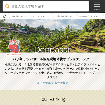
世界の現地体験を探す
海外旅行・ツアーTop
オプショナルツアーTop
バリ島の海外旅行・ツアー
バリ島のオプショナルツアー
Denpasar
バリ島 デンパサール観光現地体験オプショナルツアー
絶景が見れる！？世界遺産観光やビーチアクティビティにアイランドホッピ
ングも。大自然を満喫できる神々が住む島デンパサールで感動体験をしたい
ならオプショナルツアーのお申し込みは現地ツアー予約サイトトリップレッ
クスで！
こだわりの条件で探す
Tour Ranking