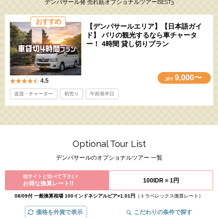
デンパサール発 売れ筋オプショナルツアーBEST3
おすすめ
【デンパサールエリア】【日本語ガイ
ド】 バリの観光するなら車チャータ
ー！ 4時間 貸し切りプラン
9,000〜
JPY
4.5
送迎・チャーター
初売り
午前発半日
Optional Tour List
デンパサールのオプショナルツアー 一覧
他サイトと比べて下さい!
100IDR =
1円
お得な換算レート!!
08/09付 一般換算相場 100インドネシアルピア=1.01円
（トラベレックス換算レート）
価格を外貨で表示
こだわりの条件で探す