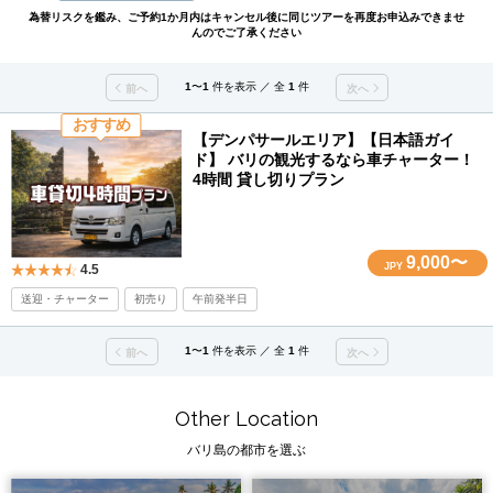
為替リスクを鑑み、ご予約1か月内はキャンセル後に同じツアーを再度お申込みできませ
んのでご了承ください
1
〜
1
件を表示 ／ 全
1
件
前へ
次へ
おすすめ
【デンパサールエリア】【日本語ガイ
ド】 バリの観光するなら車チャーター！
4時間 貸し切りプラン
9,000〜
JPY
4.5
送迎・チャーター
初売り
午前発半日
1
〜
1
件を表示 ／ 全
1
件
前へ
次へ
Other Location
バリ島の都市を選ぶ