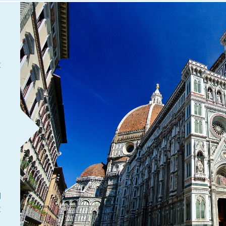
致
開
致
ま