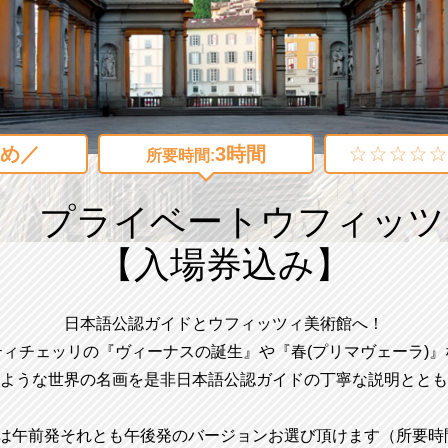
め／
3時間
所要時間:
ド プライベートウフィッ
【入場券込み】
日本語公認ガイドとウフィッツィ美術館へ！
ティチェッリの『ヴィーナスの誕生』や『春(プリマヴェーラ)』
ような世界の名画を是非日本語公認ガイドの丁寧な説明ととも
は午前発それとも午後発のバージョンお選び頂けます（所要時