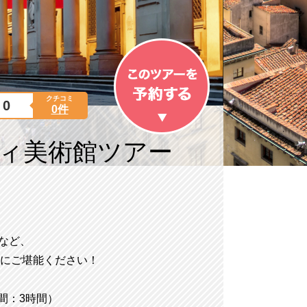
クチコミ
0
0件
ツィ美術館ツアー
など、
にご堪能ください！
間：3時間）