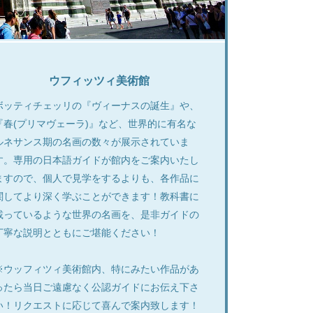
ウフィッツィ美術館
ボッティチェッリの『ヴィーナスの誕生』や、
『春(プリマヴェーラ)』など、世界的に有名な
ルネサンス期の名画の数々が展示されていま
す。専用の日本語ガイドが館内をご案内いたし
ますので、個人で見学をするよりも、各作品に
関してより深く学ぶことができます！教科書に
載っているような世界の名画を、是非ガイドの
丁寧な説明とともにご堪能ください！
※ウッフィツィ美術館内、特にみたい作品があ
ったら当日ご遠慮なく公認ガイドにお伝え下さ
い！リクエストに応じて喜んで案内致します！