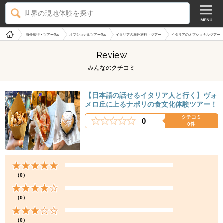
世界の現地体験を探す
海外旅行・ツアーTop
オプショナルツアーTop
イタリアの海外旅行・ツアー
イタリアのオプショナルツアー
Review
みんなのクチコミ
【日本語の話せるイタリア人と行く】ヴォ
メロ丘に上るナポリの食文化体験ツアー！
クチコミ
0
0件
（0）
（0）
（0）