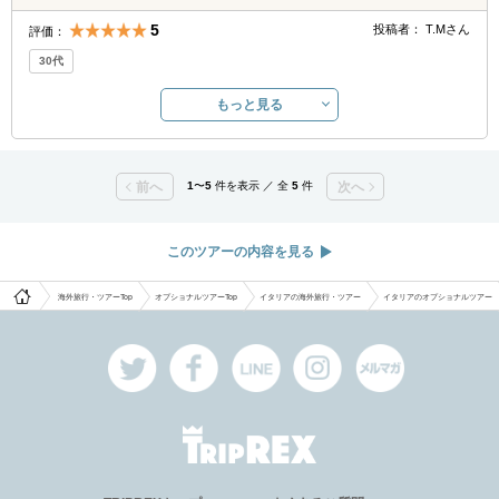
5
投稿者：
T.M
さん
評価：
30代
もっと見る
前へ
1
〜
5
件を表示 ／ 全
5
件
次へ
このツアーの内容を見る
海外旅行・ツアーTop
オプショナルツアーTop
イタリアの海外旅行・ツアー
イタリアのオプショナルツアー