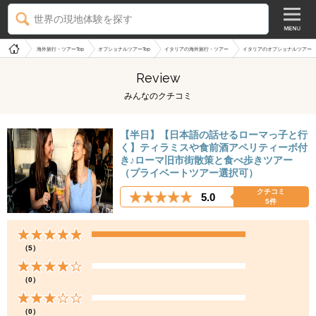
世界の現地体験を探す
海外旅行・ツアーTop
オプショナルツアーTop
イタリアの海外旅行・ツアー
イタリアのオプショナルツアー
Review
みんなのクチコミ
【半日】【日本語の話せるローマっ子と行
く】ティラミスや食前酒アペリティーボ付
き♪ローマ旧市街散策と食べ歩きツアー
（プライベートツアー選択可）
クチコミ
5.0
5件
（5）
（0）
（0）