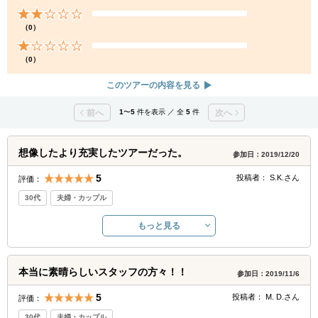
（0）
（0）
このツアーの内容を見る
前へ
1
〜
5
件を表示 ／ 全
5
件
次へ
想像したより充実したツアーだった。
参加日：2019/12/20
5
投稿者：
S.K.
さん
評価：
30代
夫婦・カップル
もっと見る
本当に素晴らしいスタッフの方々！！
参加日：2019/11/6
5
投稿者：
M. D.
さん
評価：
30代
夫婦・カップル