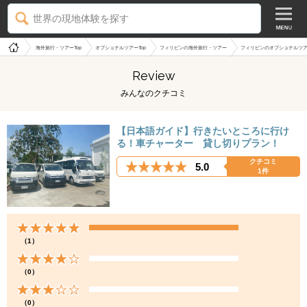
世界の現地体験を探す
海外旅行・ツアーTop
オプショナルツアーTop
フィリピンの海外旅行・ツアー
フィリピンのオプショナルツ
Review
みんなのクチコミ
【日本語ガイド】行きたいところに行け
る！車チャーター 貸し切りプラン！
クチコミ
5.0
1件
（1）
（0）
（0）