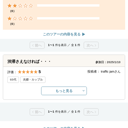
（0）
（0）
このツアーの内容を見る
前へ
1
〜
1
件を表示 ／ 全
1
件
次へ
渋滞さえなければ・・・
参加日：2025/1/10
5
投稿者：
traffic jam
さん
評価：
60代
夫婦・カップル
もっと見る
前へ
1
〜
1
件を表示 ／ 全
1
件
次へ