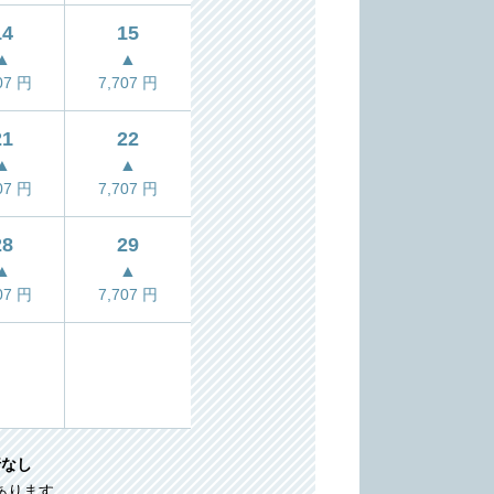
14
15
▲
▲
07
円
7,707
円
21
22
▲
▲
07
円
7,707
円
28
29
▲
▲
07
円
7,707
円
行なし
あります。