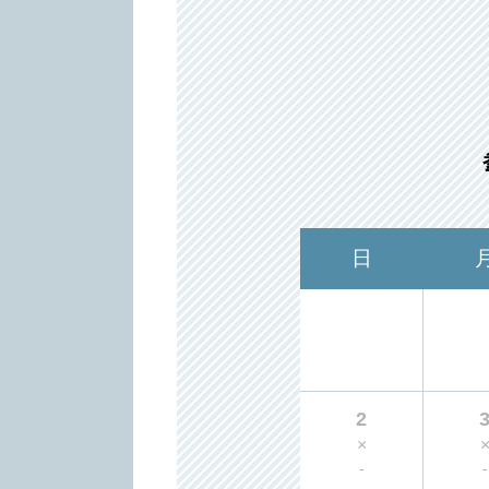
日
2
×
-
-