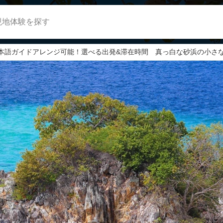
現地体験を探す
本語ガイドアレンジ可能！選べる出発&滞在時間 真っ白な砂浜の小さ