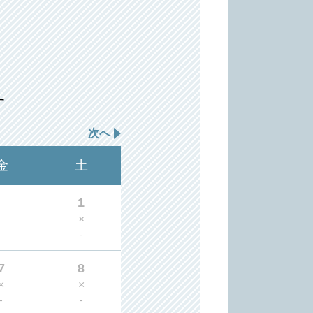
す
次へ
金
土
1
×
-
7
8
×
×
-
-