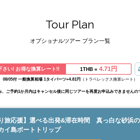
Tour Plan
オプショナルツアー プラン一覧
4.71円
さい! お得な換算レート!!
1THB =
08/05付 一般換算相場 1タイバーツ=4.81円
（トラベレックス換算レート）
み、ご予約1か月内はキャンセル後に同じツアーを再度お申込みできませんの
り旅応援】選べる出発&滞在時間 真っ白な砂浜
カイ島ボートトリップ