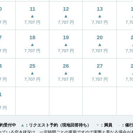
0
11
12
13
▲
▲
▲
▲
07
円
7,707
円
7,707
円
7,707
円
7,7
7
18
19
20
▲
▲
▲
▲
07
円
7,707
円
7,707
円
7,707
円
7,7
4
25
26
27
▲
▲
▲
▲
07
円
7,707
円
7,707
円
7,707
円
7,7
1
▲
07
円
約受付中
▲
：リクエスト予約（現地回答待ち）
×
：満員
-
：催
れている空き状況は、一定時間ごとの更新ですので実際と異なる場合が