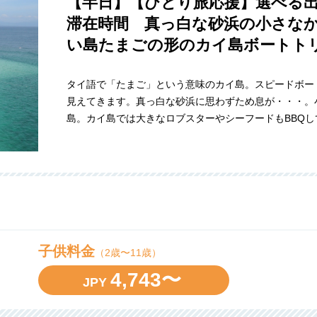
【半日】【ひとり旅応援】選べる出
滞在時間 真っ白な砂浜の小さな
い島たまごの形のカイ島ボートト
タイ語で「たまご」という意味のカイ島。スピードボー
見えてきます。真っ白な砂浜に思わずため息が・・・。
島。カイ島では大きなロブスターやシーフードもBBQ
子供料金
（2歳〜11歳）
4,743〜
JPY