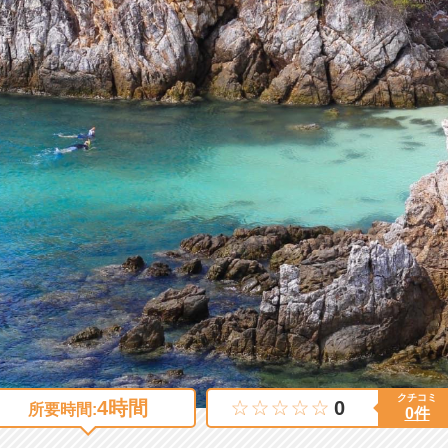
クチコミ
4時間
0
所要時間:
0件