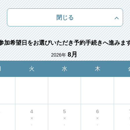
閉じる
参加希望日をお選びいただき予約手続きへ進みま
8月
2026年
月
火
水
木
3
4
5
6
×
×
×
×
-
-
-