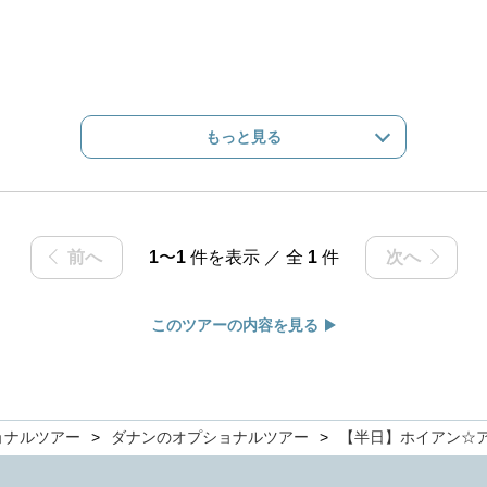
もっと見る
前へ
1
〜
1
件を表示 ／ 全
1
件
次へ
このツアーの内容を見る
ョナルツアー
ダナンのオプショナルツアー
【半日】ホイアン☆