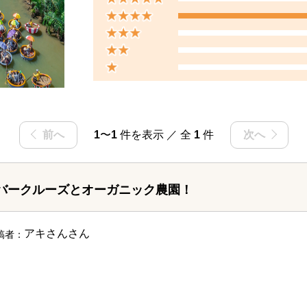
前へ
1
〜
1
件を表示 ／ 全
1
件
次へ
バークルーズとオーガニック農園！
アキさん
さん
稿者：