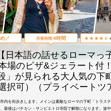
め／
4時間
所要時間:
【日本語の話せるローマっ
本場のピザ&ジェラート付
段」が見られる大人気の下
後選択可）（プライベートツ
市内を街歩きします。メインは素敵なローマの下町「トラステ
、最後はバチカン・サンピエトロ寺院で解散になります。途中