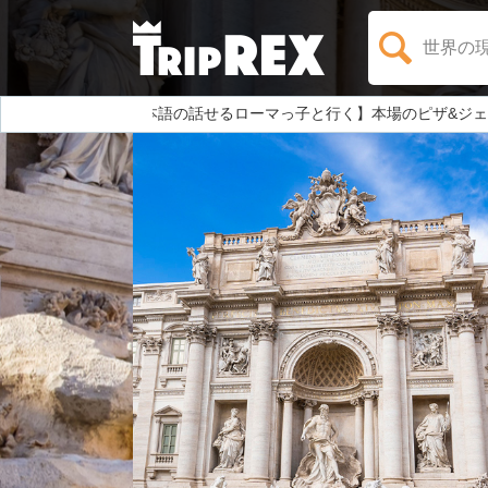
世界の
アー
【半日】【日本語の話せるローマっ子と行く】本場のピザ&ジェ