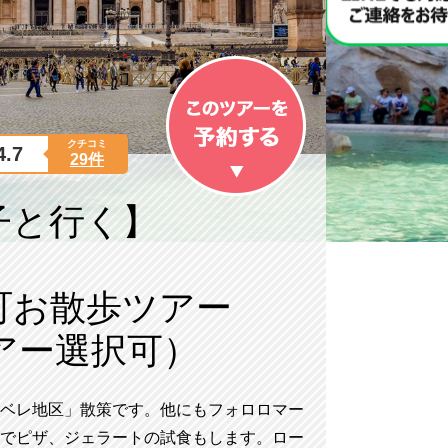
クチコミ
4.7
29件
子と行く】
！
町お散歩ツアー
アー選択可）
ベレ地区」散策です。他にもフォロロマー
でピザ、ジェラートの試食もします。ロー