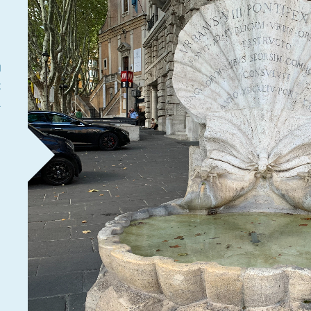
内
は
ニ