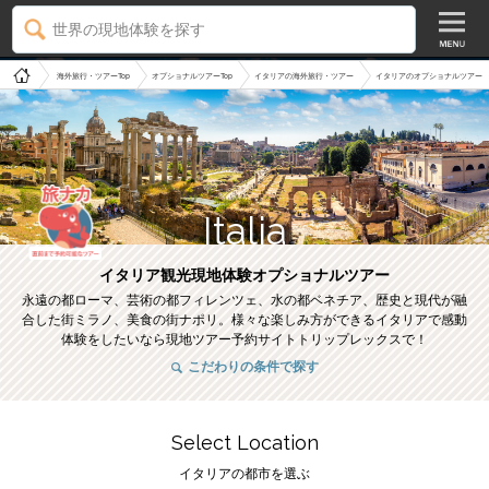
世界の現地体験を探す
海外旅行・ツアーTop
オプショナルツアーTop
イタリアの海外旅行・ツアー
イタリアのオプショナルツアー
Italia
イタリア観光現地体験オプショナルツアー
永遠の都ローマ、芸術の都フィレンツェ、水の都ベネチア、歴史と現代が融
合した街ミラノ、美食の街ナポリ。様々な楽しみ方ができるイタリアで感動
体験をしたいなら現地ツアー予約サイトトリップレックスで！
こだわりの条件で探す
Select Location
イタリアの都市を選ぶ