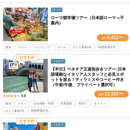
ローマ
ローマ朝市場ツアー（日本語ローマっ子
案内）
6,412〜
JPY
観光
グルメ
ショッピング
セール
ひとり参加OK
時間帯選択可
おすすめ
ベネチア
【半日】ベネチア王道街歩きツアー♪日本
語堪能なイタリア人スタッフと必見スポ
ットを巡る！ティラミスやコーヒー付き
（午前/午後、プライベート選択可）
13,191〜
JPY
4.8
観光
グルメ
文化体験・学習
世界遺産
初売り
オススメ
ひとり参加OK
時間帯選択可
おすすめ
ベネチア