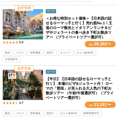
おすすめ
ローマ
＜お得な特別セット価格＞【日本語の話
せるローマっ子と行く】売れ筋No.1！王
道のローマ観光とイタリアンランチ＆ピ
ザやジェラートの食べ歩き下町お散歩ツ
アー （プライベートツアー選択可）
5.0
26,382〜
JPY
観光
グルメ
世界遺産
初売り
オススメ
ひとり参加OK
午前発終日
おすすめ
ローマ
【半日】【日本語の話せるローマっ子と
行く】 本場のピザ&ジェラート付！ ロー
マの「普段」が見られる大人気の下町お
散歩ツアー （午前/午後選択可）（プライ
ベートツアー選択可）
4.7
13,191〜
JPY
観光
グルメ
世界遺産
初売り
ひとり参加OK
時間帯選択可