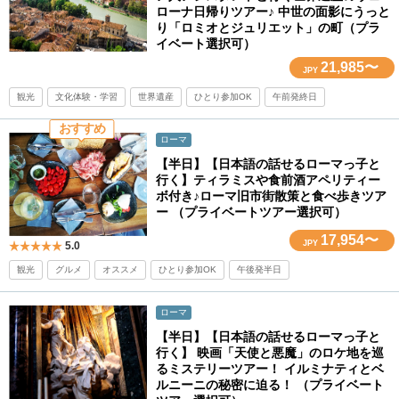
ローナ日帰りツアー♪ 中世の面影にうっと
り「ロミオとジュリエット」の町（プラ
イベート選択可）
21,985〜
JPY
観光
文化体験・学習
世界遺産
ひとり参加OK
午前発終日
おすすめ
ローマ
【半日】【日本語の話せるローマっ子と
行く】ティラミスや食前酒アペリティー
ボ付き♪ローマ旧市街散策と食べ歩きツア
ー （プライベートツアー選択可）
17,954〜
JPY
5.0
観光
グルメ
オススメ
ひとり参加OK
午後発半日
ローマ
【半日】【日本語の話せるローマっ子と
行く】 映画「天使と悪魔」のロケ地を巡
るミステリーツアー！ イルミナティとベ
ルニーニの秘密に迫る！ （プライベート