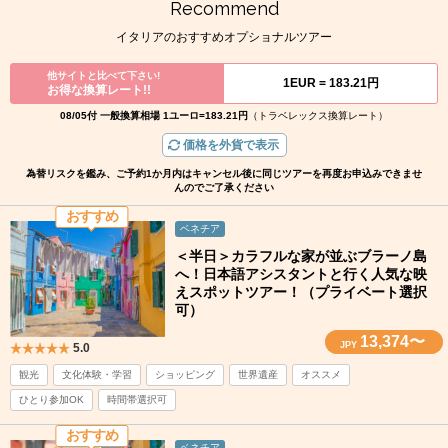
Recommend
イタリアのおすすめオプショナルツアー
他サイトと比べて下さい!
1EUR =
183.21円
お得な換算レート!!
08/05付 一般換算相場 1ユーロ=183.21円
（トラベレックス換算レート）
価格を外貨で表示
為替リスクを鑑み、ご予約1か月内はキャンセル後に同じツアーを再度お申込みできませ
んのでご了承ください
おすすめ
ベネチア
＜半日＞カラフルな家が並ぶブラーノ島
へ！日本語アシスタントと行く人気な映
えスポットツアー！（プライベート選択
可）
13,374〜
JPY
5.0
観光
文化体験・学習
ショッピング
世界遺産
オススメ
ひとり参加OK
時間帯選択可
おすすめ
ベネチア