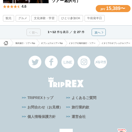
ツアー選択可）
4.6
15,389〜
JPY
観光
グルメ
文化体験・学習
ひとり参加OK
午前発半日
1
〜
12
件を表示 ／ 全
27
件
前へ
次へ
海外旅行・ツアーTop
オプショナルツアーTop
イタリアの海外旅行・ツアー
イタリアのオプショナルツアー
TRIPREXトップ
よくあるご質問
お問合わせ（お見積）
旅行業約款
個人情報保護方針
運営会社