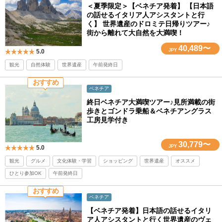
＜夏季限定＞【ベネチア発着】 【日本語
の話せるイタリア人アシスタントと行
く】 世界遺産のドロミテ日帰りツアー♪
街から離れて大自然を大満喫！
40,489〜
JPY
5.0
観光
自然体験
世界遺産
午前発終日
おすすめ
ベネチア
終日ベネチア大満喫ツアー♪見所満載の街
歩きとゴンドラ乗船＆ベネチアングラス
工房見学付き
30,779〜
JPY
5.0
観光
グルメ
文化体験・学習
ショッピング
世界遺産
オススメ
ひとり参加OK
午前発終日
おすすめ
ベネチア
【ベネチア発着】日本語の話せるイタリ
ア人アシスタントと行く世界遺産のヴェ