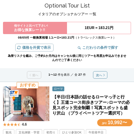
Optional Tour List
イタリアのオプショナルツアー 一覧
他サイトと比べて下さい!
1EUR =
183.21円
お得な換算レート!!
08/05付 一般換算相場 1ユーロ=183.21円
（トラベレックス換算レート）
価格を外貨で表示
こだわりの条件で探す
為替リスクを鑑み、ご予約1か月内はキャンセル後に同じツアーを再度お申込みできませ
んのでご了承ください
1
〜
12
件を表示 ／ 全
27
件
前へ
次へ
おすすめ
ローマ
【半日/日本語の話せるローマっ子と行
く】王道コース街歩きツアー♪ローマの必
見スポット完全制覇！写真スポットも盛
り沢山 （プライベートツアー選択可）
10,992〜
JPY
4.6
観光
文化体験・学習
初売り
ひとり参加OK
午前発半日