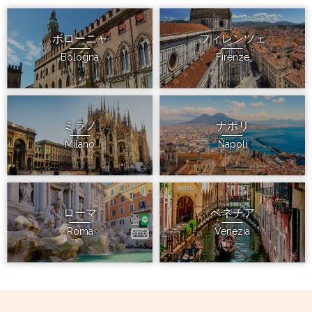
ボローニャ
フィレンツェ
Bologna
Firenze
ミラノ
ナポリ
Milano
Napoli
ローマ
ベネチア
Roma
Venezia