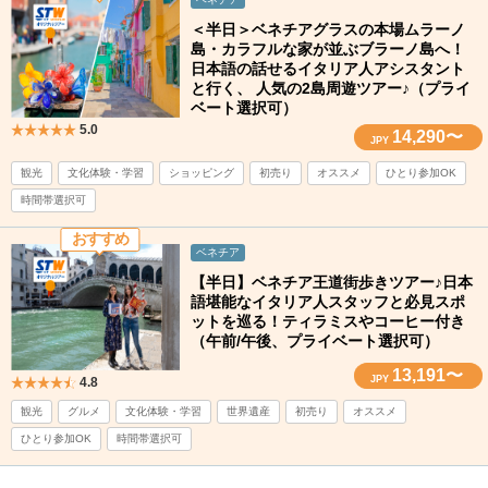
＜半日＞ベネチアグラスの本場ムラーノ
島・カラフルな家が並ぶブラーノ島へ！
日本語の話せるイタリア人アシスタント
と行く、 人気の2島周遊ツアー♪（プライ
ベート選択可）
5.0
14,290〜
JPY
観光
文化体験・学習
ショッピング
初売り
オススメ
ひとり参加OK
時間帯選択可
おすすめ
ベネチア
【半日】ベネチア王道街歩きツアー♪日本
語堪能なイタリア人スタッフと必見スポ
ットを巡る！ティラミスやコーヒー付き
（午前/午後、プライベート選択可）
13,191〜
JPY
4.8
観光
グルメ
文化体験・学習
世界遺産
初売り
オススメ
ひとり参加OK
時間帯選択可