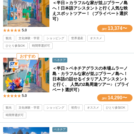
＜半日＞カラフルな家が並ぶブラーノ島
へ！日本語アシスタントと行く人気な映
えスポットツアー！（プライベート選択
可）
13,374〜
JPY
5.0
観光
文化体験・学習
ショッピング
世界遺産
オススメ
ひとり参加OK
時間帯選択可
おすすめ
ベネチア
＜半日＞ベネチアグラスの本場ムラーノ
島・カラフルな家が並ぶブラーノ島へ！
日本語の話せるイタリア人アシスタント
と行く、 人気の2島周遊ツアー♪（プライ
ベート選択可）
5.0
14,290〜
JPY
観光
文化体験・学習
ショッピング
初売り
オススメ
ひとり参加OK
時間帯選択可
ベネチア